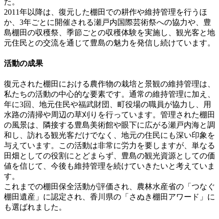
た。
2011年以降は、復元した棚田での耕作や維持管理を行うほ
か、3年ごとに開催される瀬戸内国際芸術祭への協力や、豊
島棚田の収穫祭、季節ごとの収穫体験を実施し、観光客と地
元住民との交流を通じて豊島の魅力を発信し続けています。
活動の成果
復元された棚田における農作物の栽培と景観の維持管理は、
私たちの活動の中心的な要素です。通常の維持管理に加え、
年に3回、地元住民や福武財団、町役場の職員が協力し、用
水路の清掃や周辺の草刈りを行っています。管理された棚田
の風景は、隣接する豊島美術館や眼下に広がる瀬戸内海と調
和し、訪れる観光客だけでなく、地元の住民にも深い印象を
与えています。この活動は非常に労力を要しますが、単なる
田畑としての役割にとどまらず、豊島の観光資源としての価
値を信じて、今後も維持管理を続けていきたいと考えていま
す。
これまでの棚田保全活動が評価され、農林水産省の「つなぐ
棚田遺産」に認定され、香川県の「さぬき棚田アワード」に
も選ばれました。