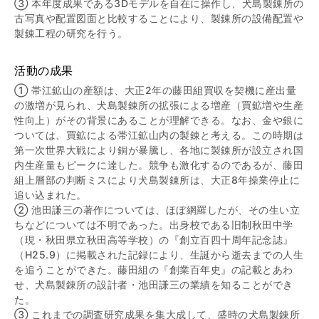
③ 本年度成果である3Dモデルを自在に操作し、犬島製錬所の
古写真や配置図面と比較することにより、製錬所の設備配置や
製錬工程の研究を行う。
活動の成果
① 帯江鉱山の産額は、大正2年の藤田組買収を契機に産出量
の激増が見られ、犬島製錬所の拡張による増産（買鉱増や生産
性向上）がその背景にあることが理解できる。なお、金や銀に
ついては、買鉱による帯江鉱山内の製錬と考える。この時期は
第一次世界大戦により銅が暴騰し、各地に製錬所が設立され国
内生産量もピークに達した。競争も激化するのであるが、藤田
組上層部の判断ミスにより犬島製錬所は、大正8年操業停止に
追い込まれた。
② 池田謙三の著作については、ほぼ網羅したが、その生い立
ちなどについては不明であった。出身校である旧制秋田中学
（現・秋田県立秋田高等学校）の『創立百四十周年記念誌』
（H25.9）に掲載された記録により、生誕から逝去までの人生
を追うことができた。藤田組の『創業百年史』の記載とあわ
せ、犬島製錬所の設計者・池田謙三の業績を知ることができ
た。
③ これまでの調査研究成果を集大成して、盛時の犬島製錬所