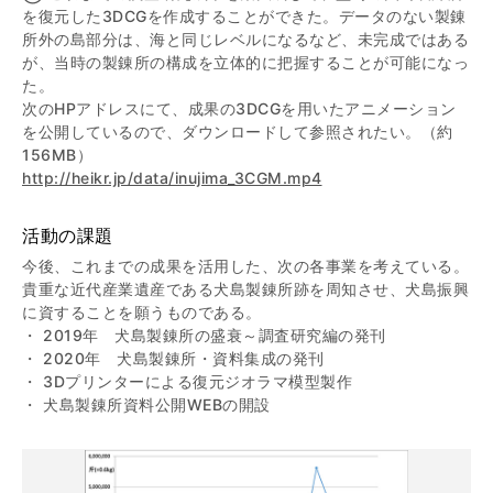
を復元した3DCGを作成することができた。データのない製錬
所外の島部分は、海と同じレベルになるなど、未完成ではある
が、当時の製錬所の構成を立体的に把握することが可能になっ
た。
次のHPアドレスにて、成果の3DCGを用いたアニメーション
を公開しているので、ダウンロードして参照されたい。（約
156MB）
http://heikr.jp/data/inujima_3CGM.mp4
活動の課題
今後、これまでの成果を活用した、次の各事業を考えている。
貴重な近代産業遺産である犬島製錬所跡を周知させ、犬島振興
に資することを願うものである。
・ 2019年 犬島製錬所の盛衰～調査研究編の発刊
・ 2020年 犬島製錬所・資料集成の発刊
・ 3Dプリンターによる復元ジオラマ模型製作
・ 犬島製錬所資料公開WEBの開設