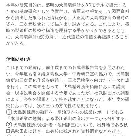
本年の研究目的は、盛時の犬島製錬所を3Dモデルで復元する
ための基礎研究として位置付け、古写真や報文そして図面資料
から抽出した限られた情報から、大正期の犬島製錬所の当時の
姿を、三次元映像として描き出す試みである。これにより、盛
時の製錬所の規模や構造を理解する手がかりができるととも
に、犬島製錬所(跡)の持つ、近代遺産の価値を再認識すること
ができる。
活動の経過
これまでの経緯は、前年度までの各成果報告書を参照された
い。今年度も引き続き島根大学・中野研究室の協力で、犬島製
錬所の三次元化作業を継続し、三次元映像へ向けたデータ作成
を行う。この成果をもって、犬島精錬所美術館において講演
会・現場説明会を開催する予定であったが、福武財団との調整
により、今後の課題として持ち越すことになった。本年度の研
究においては、次の三つの方向性の活動を行う。
① 犬島製錬所の動静を、明治期からの鉱業レポートである
『本邦鉱業の趨勢』よる帯江鉱山の産出データから分析する。
② 犬島製錬所の設計者・池田謙三について、出身地である秋
田県秋田市に赴き、出身校に残された資料調査などを行う。