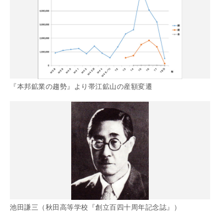
『本邦鉱業の趨勢』より帯江鉱山の産額変遷
池田謙三（秋田高等学校『創立百四十周年記念誌』）