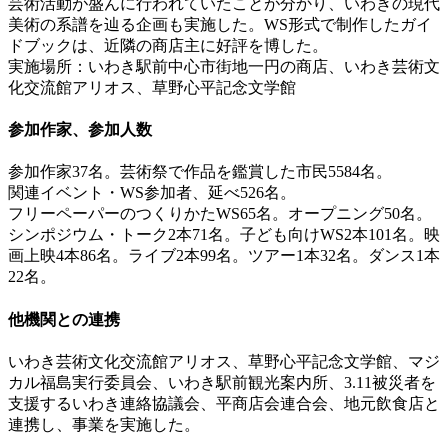
芸術活動が盛んに行われていたことが分かり、いわきの現代
美術の系譜を辿る企画も実施した。WS形式で制作したガイ
ドブックは、近隣の商店主に好評を博した。
実施場所：いわき駅前中心市街地一円の商店、いわき芸術文
化交流館アリオス、草野心平記念文学館
参加作家、参加人数
参加作家37名。芸術祭で作品を鑑賞した市民5584名。
関連イベント・WS参加者、延べ526名。
フリーペーパーのつくりかたWS65名。オープニング50名。
シンポジウム・トーク2本71名。子ども向けWS2本101名。映
画上映4本86名。ライブ2本99名。ツアー1本32名。ダンス1本
22名。
他機関との連携
いわき芸術文化交流館アリオス、草野心平記念文学館、マジ
カル福島実行委員会、いわき駅前観光案内所、3.11被災者を
支援するいわき連絡協議会、平商店会連合会、地元飲食店と
連携し、事業を実施した。