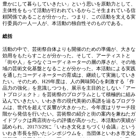
豊かにして暮らしていきたい」という思いを原動力として、
主体性をもって活動が行われているからこそ生まれている信
頼関係であることが分かった。つまり、この活動を支える実
行委員の一人一人が、本活動の独自性そのものである。
総括
活動の中で、芸術祭自体よりも開催のための準備が、大きな
効用をもたらすことが分かった。そして、アーティストと
「街や人」をつなぐコーディネーターの層の厚さが、その地
域の芸術文化基盤となることが分かった。本活動による実践
を通したコーディネーターの育成は、継続して実施していき
たい。そのため、H29年度は、人の興味関心を刺激する「作
品力の強化」を意識しつつも、展示を主目的としない「アー
トプロジェクト」を芸術祭のプログラムとして積極的に組み
込んでいきたい。いわき市の現代美術の系譜を辿るプログラ
ムは、世代を超えて反響が大きかった。今年度はリサーチ段
階から発信を行いたい。芸術祭の紹介と街の案内を兼ねたガ
イドブックは商店街からの評価が高かった。本活動の実績が
認められ、2017/3/29に「いわき文化まちづくり会議」という
いわき市長を招いたシンポジウムを、当団体といわき市文化