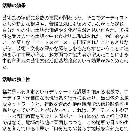
活動の効果
芸術祭の準備に多数の市民が関わった。そこでアーティスト
たちの斬新な視点や、普段は気にも留めていなかった課題、
自分たちの住む土地の価値や文化が自然と見いだされ、多様
性を受け入れる土壌が中心市街地に形成された。物理的な場
として新たな「アートスペース」が開拓されたこともさりな
がら、芸術・文化が豊かな暮らしをもたらすということに理
解を示す市民が増え、多方面での協力者が増えたことによる
中心市街地の芸術文化活動基盤強化という効果がみとめられ
た。
活動の独自性
福島県いわき市というデリケートな課題を抱える地域で、ア
ーティストが自由な表現行為を行うにあたり、当団体の広域
なネットワークと、行政を含めた他組織間での信頼関係が担
保となっていることが分かった。これは、アーティストやア
ートの専門教育を受けた人間がアート自体のために行う活動
ではなく、地域の課題に直面しつつも、この場所で日々の生
活を営んでいる市民が「自分たちの暮らす地域を自分たちで