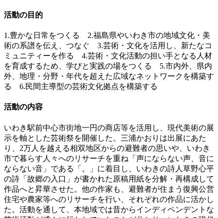
活動の目的
1.豊かな日常をつくる 2.福島県やいわき市の地域文化・美
術の系譜を伝え、つなぐ 3.芸術・文化を活用し、新たなコ
ミュニティーを作る 4.芸術・文化活動の担い手となる人材
を育成するため、学びと実践の場をつくる 5.市内外、県内
外、地理・分野・年代を超えた広域なネットワークを構築す
る 6.民間主導型の芸術文化拠点を構築する
活動の内容
いわき駅前中心市街地一円の商店等を活用し、現代美術の展
示を軸とした芸術祭を開催した。三浦かおりは出展にあた
り、2万人を越える相双地区からの避難者の思いや、いわき
市で暮らす人々へのリサーチを重ね「声にならない声、音に
ならない音」である「。」に着目し、いわきの詩人草野心平
の詩「故郷の入口」が書かれた原稿用紙を分解・再構成して
作品へと昇華させた。他の作家も、避難者が住まう復興公営
住宅や農家等へのリサーチを行い、それぞれの作品に活かし
た。活動を通して、本地域では昔からインディペンデントな