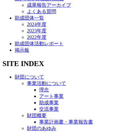
成果報告アーカイブ
よくある質問
助成団体一覧
2024年度
2023年度
2022年度
助成団体活動レポート
掲示板
SITE INDEX
財団について
事業活動について
理念
アート事業
助成事業
交流事業
財団概要
事業計画書・事業報告書
財団のあゆみ