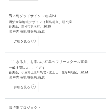
男木島グッドサイクル道場PJ
明治大学地域デザイン（川島範久）研究室
香川県
,
高松市男木町,
2025
瀬戸内海地域振興助成
詳細を見る
「生きる力」を学ぶ小豆島のフリースクール事業
一般社団法人こころざす
香川県
,
小豆郡土庄町黒岩・肥土山・屋形崎地区,
2024
瀬戸内海地域振興助成
詳細を見る
風待港プロジェクト