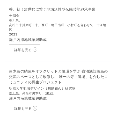
香川初！次世代に繋ぐ地域活性型伝統芸能継承事業
十獅会
香川県
,
高松市十川東町・十川西町・亀田南町・小村町を合わせて、十河地
区,
2023
瀬戸内海地域振興助成
詳細を見る
男木島の納屋をオフグリッドと循環を学ぶ 宿泊施設兼島の
交流スペースとして改修し、 唯一の寺「道場」を介したコ
ミュニティの再生プロジェクト
明治大学地域デザイン（川島範久）研究室
香川県
,
高松市男木町,
2023
瀬戸内海地域振興助成
詳細を見る